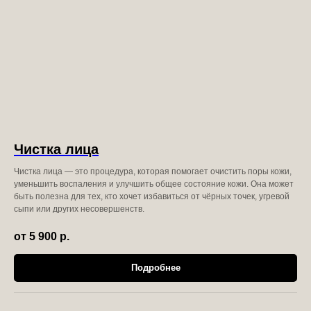
Чистка лица
Чистка лица — это процедура, которая помогает очистить поры кожи,
уменьшить воспаления и улучшить общее состояние кожи. Она может
быть полезна для тех, кто хочет избавиться от чёрных точек, угревой
сыпи или других несовершенств.
от 5 900
р.
Подробнее