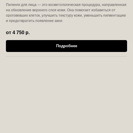
Пилинги для лица — это косметологическая процедура, направленная
на обновление верхнего слоя кожи. Она помогает избавиться от
ороговевших клеток, улучшить текстуру кожи, уменьшить пигментацию
и предотвратить появление акне.
от 4 750
р.
Подробнее
СЕКРЕТНЫЙ ТЕЛЕГРАМ-
КАНАЛ
Подписывайтесь и ходите со
скидками
Подписаться