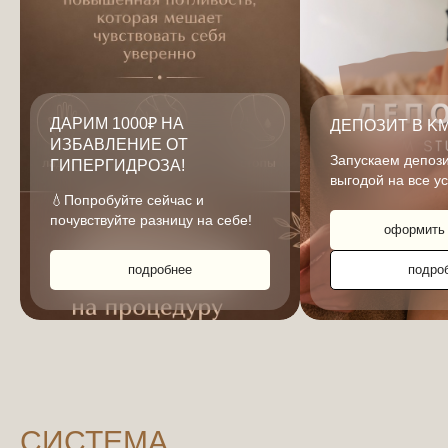
ДАРИМ 1000₽ НА
ДЕПОЗИТ В KM
ИЗБАВЛЕНИЕ ОТ
Запускаем депози
ГИПЕРГИДРОЗА!
выгодой на все ус
💧Попробуйте сейчас и
почувствуйте разницу на себе!
оформить 
подробнее
подро
СИСТЕМА