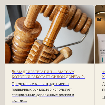
📚 МАДЕЙРАТЕРАПИЯ — МАССАЖ,
✨
КОТОРЫЙ РАБОТАЕТ СИЛОЙ ДЕРЕВА 🔨
К
Представьте массаж, где вместо
Д
привычных рук мастер использует
п
специальные деревянные ролики и
1
скалки....